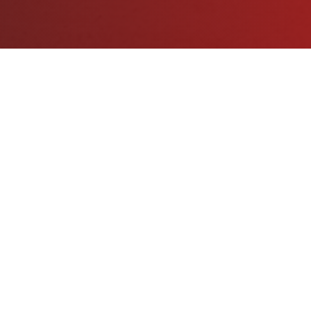
Pregrado
Gestión Administrativa
Admisión
Intranet
Matrícula
Gestión Docente